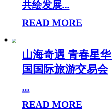
共绘发展...
READ MORE
山海奇遇 青春星华 |
国国际旅游交易会
...
READ MORE