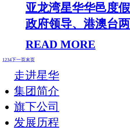
亚龙湾星华华邑度假
政府领导、港澳台两岸
READ MORE
1
2
3
4
下一页
末页
走进星华
集团简介
旗下公司
发展历程