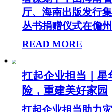
厅、海南出版发行集
丛书捐赠仪式在儋州海
READ MORE
扛起企业担当｜星
险，重建美好家园
扛起企业担当助力灾