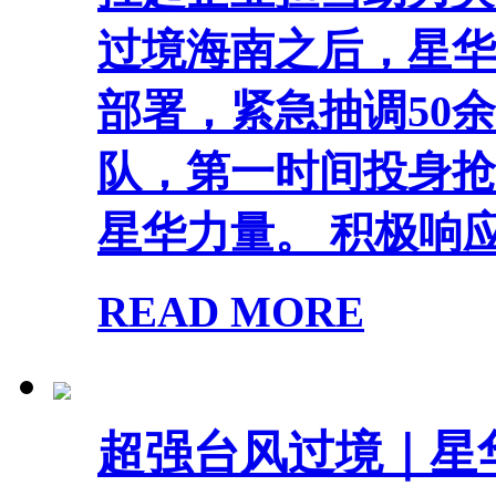
过境海南之后，星华
部署，紧急抽调50
队，第一时间投身抢
星华力量。 积极响应.
READ MORE
超强台风过境｜星