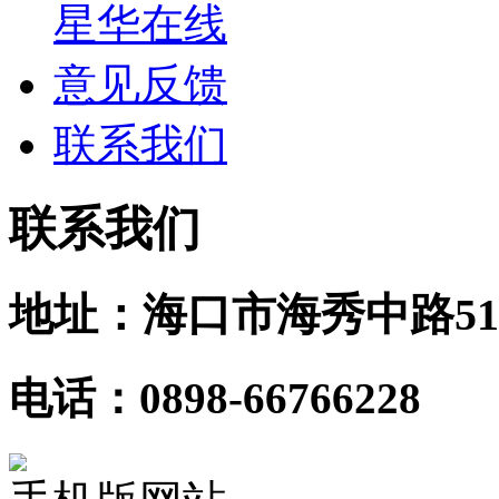
星华在线
意见反馈
联系我们
联系我们
地址：海口市海秀中路51
电话：0898-66766228