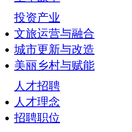
投资产业
文旅运营与融合
城市更新与改造
美丽乡村与赋能
人才招聘
人才理念
招聘职位