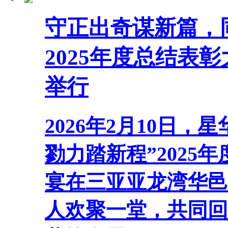
守正出奇谋新篇，同
2025年度总结表彰
举行
2026年2月10日
勠力踏新程”2025
宴在三亚亚龙湾华邑
人欢聚一堂，共同回