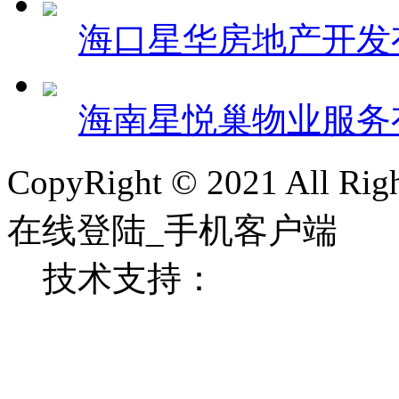
海口星华房地产开发
海南星悦巢物业服务
CopyRight © 2021 All
在线登陆_手机客户端
技术支持：