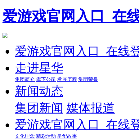
爱游戏官网入口_在
爱游戏官网入口_在线
走进星华
集团简介
旗下公司
发展历程
集团荣誉
新闻动态
集团新闻
媒体报道
爱游戏官网入口_在线
文化理念
精彩活动
星华故事