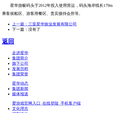
星华游艇码头于2012年投入使用营运，码头海岸线长179m
乘客侯船区、游客用餐区、贵宾接待会所等。
上一篇：三亚星华旅业发展有限公司
下一篇：没有了
返回
走进星华
集团简介
旗下公司
发展历程
集团荣誉
星华动态
集团新闻
媒体报道
爱游戏官网入口_在线登陆_手机客户端
文化理念