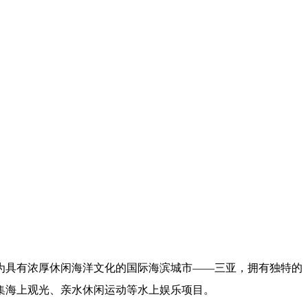
作为具有浓厚休闲海洋文化的国际海滨城市——三亚，拥有独特的
集海上观光、亲水休闲运动等水上娱乐项目。