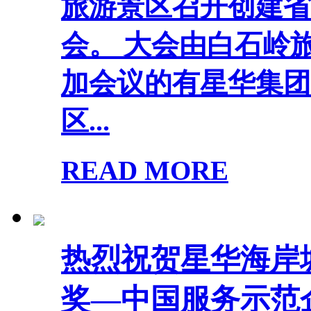
旅游景区召开创建省
会。 大会由白石岭
加会议的有星华集团
区...
READ MORE
热烈祝贺星华海岸
奖—中国服务示范