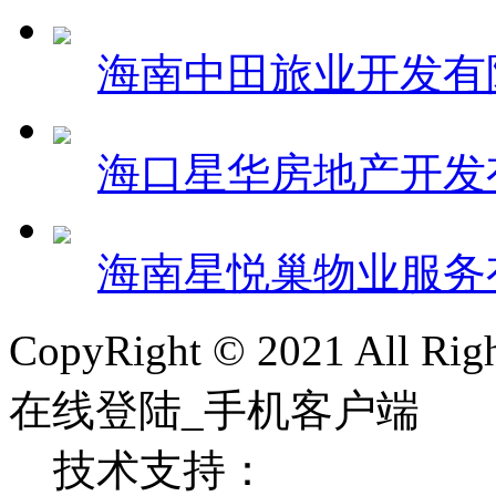
海南中田旅业开发有
海口星华房地产开发
海南星悦巢物业服务
CopyRight © 2021 All
在线登陆_手机客户端
技术支持：