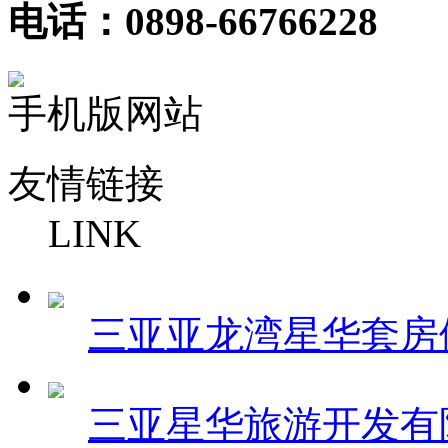
电话：0898-66766228
手机版网站
友情链接
LINK
三亚亚龙湾星华套房
三亚星华旅游开发有