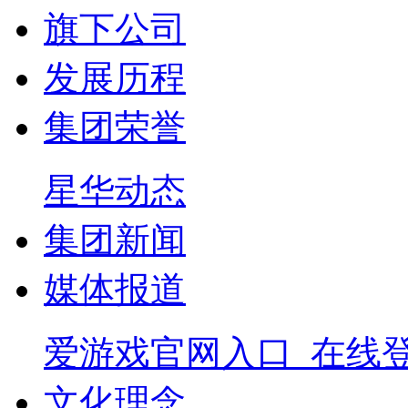
旗下公司
发展历程
集团荣誉
星华动态
集团新闻
媒体报道
爱游戏官网入口_在线
文化理念