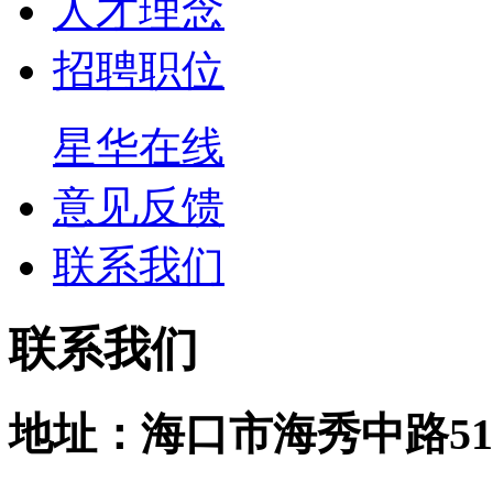
人才理念
招聘职位
星华在线
意见反馈
联系我们
联系我们
地址：海口市海秀中路51