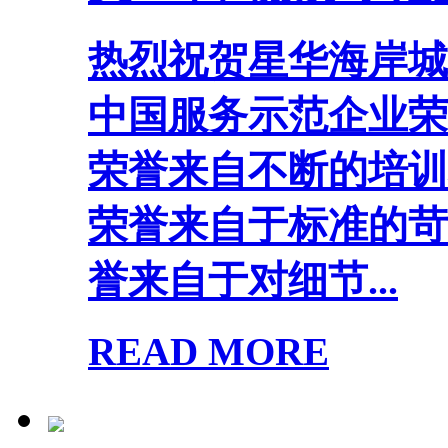
热烈祝贺星华海岸城
中国服务示范企业荣
荣誉来自不断的培训
荣誉来自于标准的苛
誉来自于对细节...
READ MORE