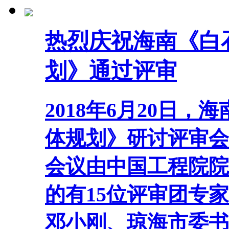
热烈庆祝海南《白
划》通过评审
2018年6月20日
体规划》研讨评审会
会议由中国工程院院
的有15位评审团专
邓小刚、琼海市委书记