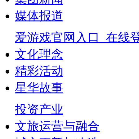
媒体报道
爱游戏官网入口_在线
文化理念
精彩活动
星华故事
投资产业
文旅运营与融合