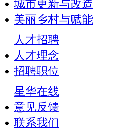
城市更新与改造
美丽乡村与赋能
人才招聘
人才理念
招聘职位
星华在线
意见反馈
联系我们