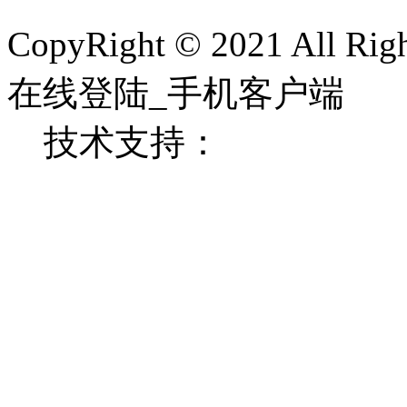
CopyRight © 2021 All
在线登陆_手机客户端
技术支持：