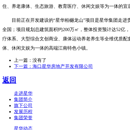
住、养老康体、生态旅游、教育医疗、休闲文娱等为一体的宜
目前正在开发建设的“星华柏樾龙山”项目是星华集团走
全国；项目规划总建筑面积约200万㎡，整体投资预计达52亿
疗体系、大型综合文创商业、康体运动养老养生等全维优质配套
体、休闲文娱为一体的高端江南特色小镇。
上一篇：没有了
下一篇：海口星华房地产开发有限公司
返回
走进星华
集团简介
旗下公司
发展历程
集团荣誉
星华动态