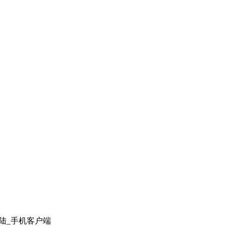
口_在线登陆_手机客户端