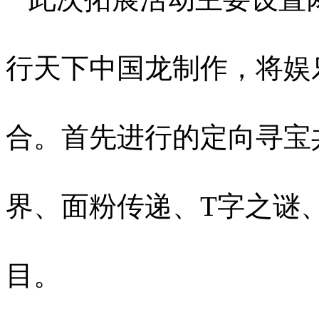
行天下中国龙制作，将娱
合。首先进行的定向寻宝
界、面粉传递、T字之谜、
目。