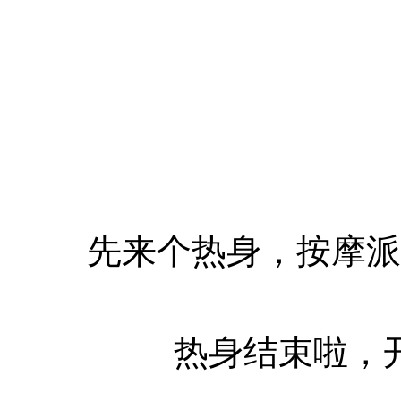
先来个热身，按摩派
热身结束啦，