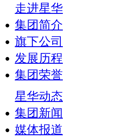
走进星华
集团简介
旗下公司
发展历程
集团荣誉
星华动态
集团新闻
媒体报道