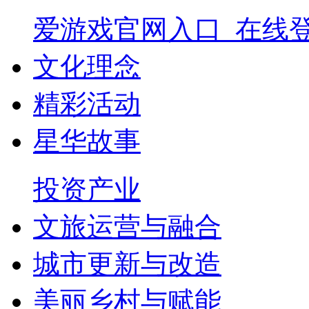
爱游戏官网入口_在线
文化理念
精彩活动
星华故事
投资产业
文旅运营与融合
城市更新与改造
美丽乡村与赋能