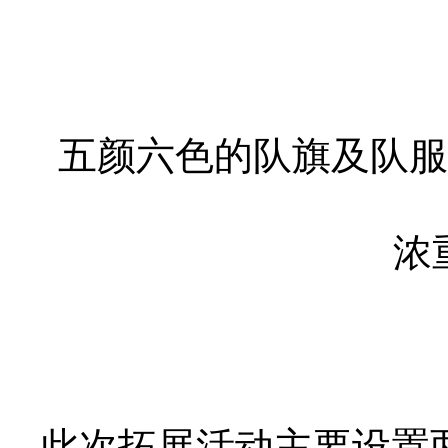
五颜六色的队旗及队服
浓
此次拓展活动主要设置