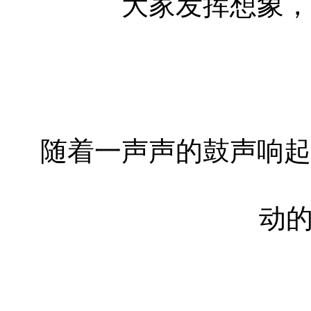
大家发挥想象，
随着一声声的鼓声响起
动